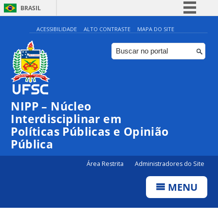
BRASIL
Simplifique!
ACESSIBILIDADE
ALTO CONTRASTE
MAPA DO SITE
Comunica BR
Participe
Acesso à informação
Legislação
NIPP – Núcleo
Canais
Interdisciplinar em
Políticas Públicas e Opinião
Pública
Área Restrita
Administradores do Site
MENU