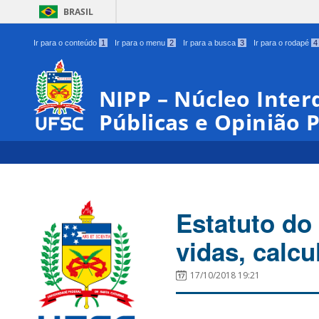
BRASIL
Ir para o conteúdo
1
Ir para o menu
2
Ir para a busca
3
Ir para o rodapé
4
NIPP – Núcleo Interd
Públicas e Opinião 
Estatuto do
vidas, calcu
17/10/2018 19:21