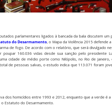
utados parlamentares ligados à bancada da bala discutem um p
statuto do Desarmamento
, o Mapa da Violência 2015 defende a 
rma de fogo. De acordo com o relatório, que será divulgado nest
or poupar 160.036 vidas desde sua sanção pelo presidente L
uma cidade de médio porte como Nilópolis, no Rio de Janeiro, 
otal de pessoas salvas, o estudo indica que 113.071 foram joven
rva dos homicídios entre 1993 e 2012, enquanto que a verde é a
 o Estatuto do Desarmamento.