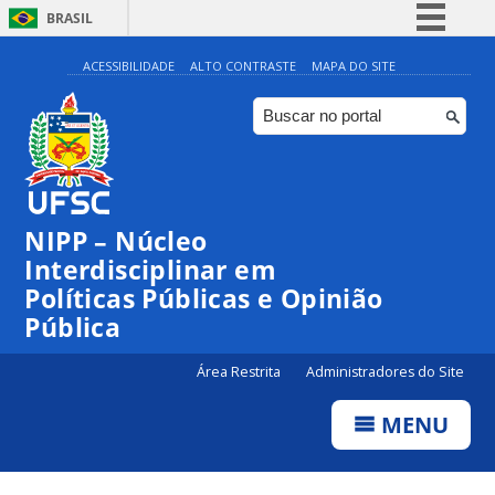
BRASIL
Simplifique!
ACESSIBILIDADE
ALTO CONTRASTE
MAPA DO SITE
Comunica BR
Participe
Acesso à informação
Legislação
NIPP – Núcleo
Canais
Interdisciplinar em
Políticas Públicas e Opinião
Pública
Área Restrita
Administradores do Site
MENU