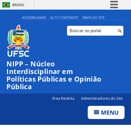
BRASIL
Simplifique!
ACESSIBILIDADE
ALTO CONTRASTE
MAPA DO SITE
Comunica BR
Participe
Acesso à informação
Legislação
NIPP – Núcleo
Canais
Interdisciplinar em
Políticas Públicas e Opinião
Pública
Área Restrita
Administradores do Site
MENU