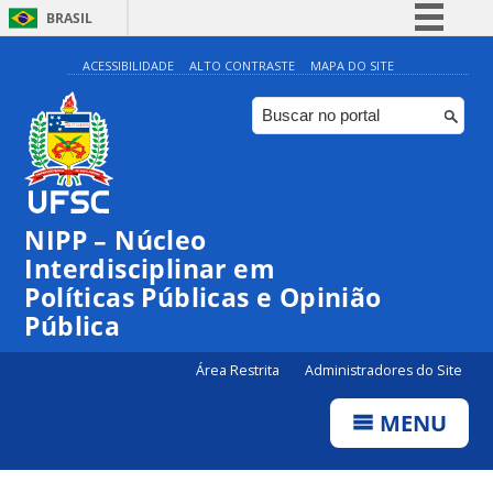
BRASIL
Simplifique!
ACESSIBILIDADE
ALTO CONTRASTE
MAPA DO SITE
Comunica BR
Participe
Acesso à informação
Legislação
NIPP – Núcleo
Canais
Interdisciplinar em
Políticas Públicas e Opinião
Pública
Área Restrita
Administradores do Site
MENU