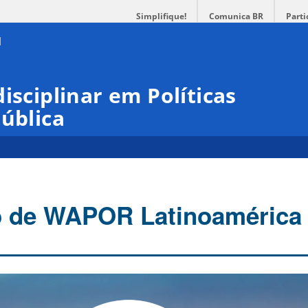
Simplifique!
Comunica BR
Parti
isciplinar em Políticas
Pública
o de WAPOR Latinoamérica