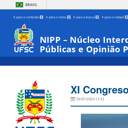
BRASIL
Ir para o conteúdo
1
Ir para o menu
2
Ir para a busca
3
Ir para o rodapé
4
NIPP – Núcleo Interd
Públicas e Opinião 
XI Congres
03/07/2024 13:32