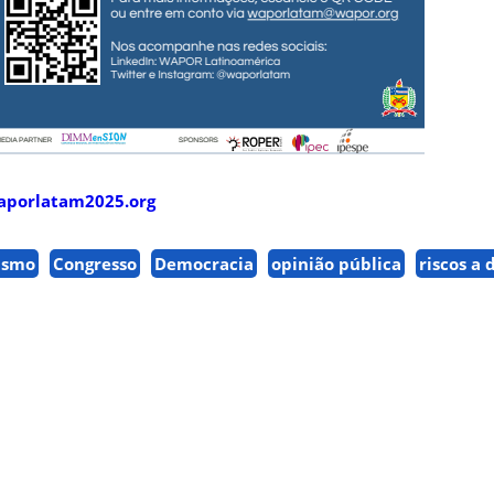
waporlatam2025.org
ismo
Congresso
Democracia
opinião pública
riscos a