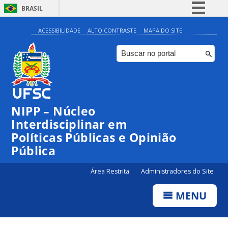
BRASIL
Simplifique!
ACESSIBILIDADE
ALTO CONTRASTE
MAPA DO SITE
Comunica BR
Participe
Acesso à informação
Legislação
NIPP – Núcleo
Canais
Interdisciplinar em
Políticas Públicas e Opinião
Pública
Área Restrita
Administradores do Site
MENU