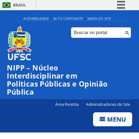
BRASIL
Simplifique!
ACESSIBILIDADE
ALTO CONTRASTE
MAPA DO SITE
Comunica BR
Participe
Acesso à informação
Legislação
NIPP – Núcleo
Canais
Interdisciplinar em
Políticas Públicas e Opinião
Pública
Área Restrita
Administradores do Site
MENU