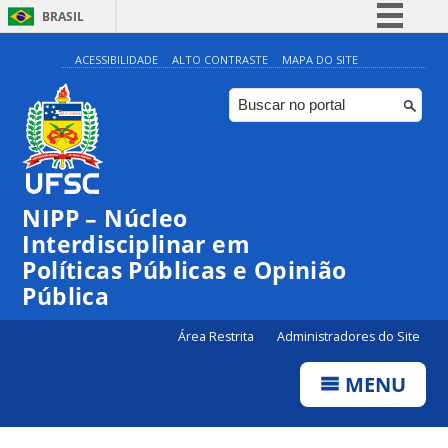
BRASIL
Simplifique!
ACESSIBILIDADE
ALTO CONTRASTE
MAPA DO SITE
Comunica BR
Participe
Acesso à informação
Legislação
NIPP – Núcleo
Canais
Interdisciplinar em
Políticas Públicas e Opinião
Pública
Área Restrita
Administradores do Site
MENU