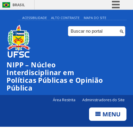
BRASIL
Simplifique!
ACESSIBILIDADE
ALTO CONTRASTE
MAPA DO SITE
Comunica BR
Participe
Acesso à informação
Legislação
NIPP – Núcleo
Canais
Interdisciplinar em
Políticas Públicas e Opinião
Pública
Área Restrita
Administradores do Site
MENU