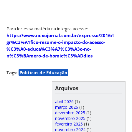
Para ler essa matéria na integra acesse:
https://www.nexojornal.com.br/expresso/2016/03/15/Es
gr%C3%A1fico-resume-o-impacto-do-acesso-
%C3%A0-educa%C3%A7%C3%A3o-no-
n%C3%BAmero-de-homic%C3%ADdios
Tags:
Politicas de Educação
Arquivos
abril 2026
(1)
março 2026
(1)
dezembro 2025
(1)
novembro 2025
(1)
fevereiro 2025
(1)
novembro 2024
(1)