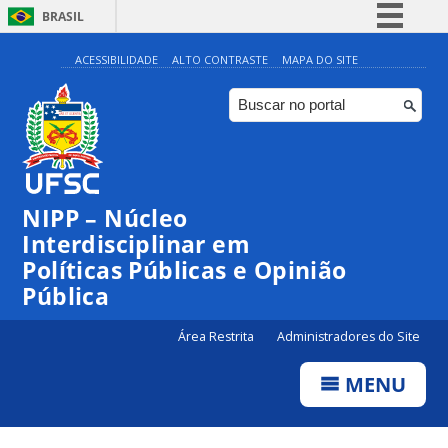
BRASIL
Simplifique!
ACESSIBILIDADE
ALTO CONTRASTE
MAPA DO SITE
Comunica BR
Participe
Acesso à informação
Legislação
NIPP – Núcleo
Canais
Interdisciplinar em
Políticas Públicas e Opinião
Pública
Área Restrita
Administradores do Site
MENU