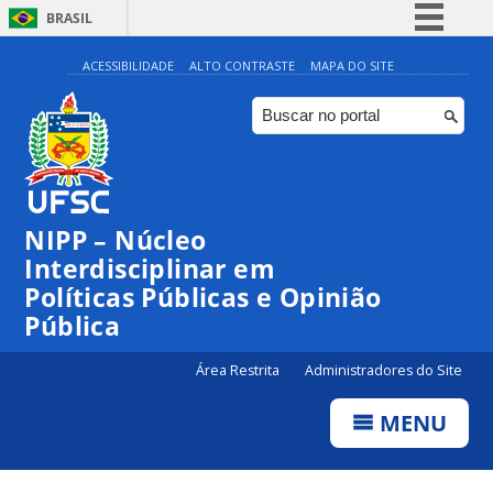
BRASIL
Simplifique!
ACESSIBILIDADE
ALTO CONTRASTE
MAPA DO SITE
Comunica BR
Participe
Acesso à informação
Legislação
NIPP – Núcleo
Canais
Interdisciplinar em
Políticas Públicas e Opinião
Pública
Área Restrita
Administradores do Site
MENU