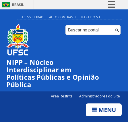
BRASIL
Simplifique!
ACESSIBILIDADE
ALTO CONTRASTE
MAPA DO SITE
Comunica BR
Participe
Acesso à informação
Legislação
NIPP – Núcleo
Canais
Interdisciplinar em
Políticas Públicas e Opinião
Pública
Área Restrita
Administradores do Site
MENU