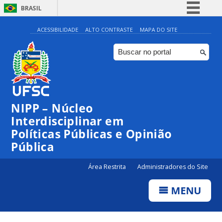
BRASIL
Simplifique!
ACESSIBILIDADE
ALTO CONTRASTE
MAPA DO SITE
Comunica BR
Participe
Acesso à informação
Legislação
NIPP – Núcleo
Canais
Interdisciplinar em
Políticas Públicas e Opinião
Pública
Área Restrita
Administradores do Site
MENU