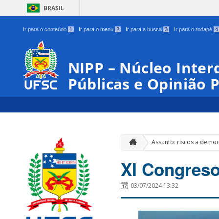
BRASIL
Ir para o conteúdo
1
Ir para o menu
2
Ir para a busca
3
Ir para o rodapé
4
NIPP – Núcleo Interd
Públicas e Opinião 
Assunto: riscos a democ
XI Congres
03/07/2024 13:32