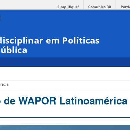
Simplifique!
Comunica BR
Parti
isciplinar em Políticas
Pública
racia
o de WAPOR Latinoamérica