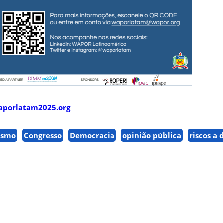
waporlatam2025.org
ismo
Congresso
Democracia
opinião pública
riscos a