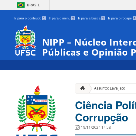
BRASIL
Ir para o conteúdo
1
Ir para o menu
2
Ir para a busca
3
Ir para o rodapé
4
NIPP – Núcleo Interd
Públicas e Opinião 
Assunto: Lava Jato
Ciência Polí
Corrupção
18/11/2024 14:58