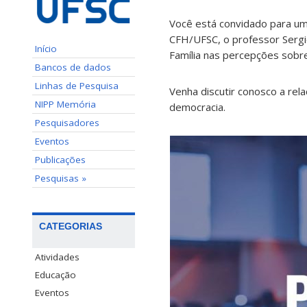
Você está convidado para um 
CFH/UFSC, o professor Sergio
Início
Família nas percepções sobre
Bancos de dados
Linhas de Pesquisa
Venha discutir conosco a rela
NIPP Memória
democracia.
Pesquisadores
Eventos
Publicações
Pesquisas »
CATEGORIAS
Atividades
Educação
Eventos