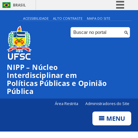
BRASIL
Simplifique!
ACESSIBILIDADE
ALTO CONTRASTE
MAPA DO SITE
Comunica BR
Participe
Acesso à informação
Legislação
NIPP – Núcleo
Canais
Interdisciplinar em
Políticas Públicas e Opinião
Pública
Área Restrita
Administradores do Site
MENU