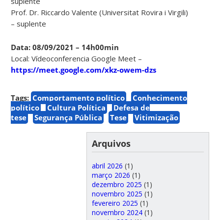
suplente
Prof. Dr. Riccardo Valente (Universitat Rovira i Virgili)
– suplente
Data: 08/09/2021 – 14h00min
Local: Vídeoconferencia Google Meet –
https://meet.google.com/xkz-owem-dzs
Tags:
Comportamento político
Conhecimento
político
Cultura Política
Defesa de
tese
Segurança Pública
Tese
Vitimização
Arquivos
abril 2026
(1)
março 2026
(1)
dezembro 2025
(1)
novembro 2025
(1)
fevereiro 2025
(1)
novembro 2024
(1)