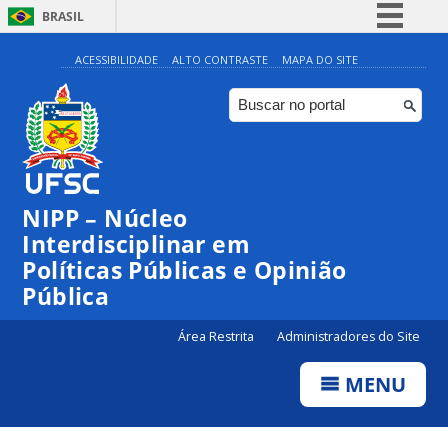
BRASIL
Simplifique!
ACESSIBILIDADE
ALTO CONTRASTE
MAPA DO SITE
Comunica BR
Participe
Acesso à informação
Legislação
NIPP – Núcleo
Canais
Interdisciplinar em
Políticas Públicas e Opinião
Pública
Área Restrita
Administradores do Site
MENU