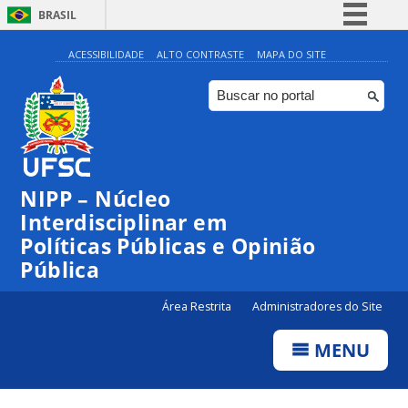
BRASIL
Simplifique!
ACESSIBILIDADE
ALTO CONTRASTE
MAPA DO SITE
Comunica BR
Participe
Acesso à informação
Legislação
NIPP – Núcleo
Canais
Interdisciplinar em
Políticas Públicas e Opinião
Pública
Área Restrita
Administradores do Site
MENU