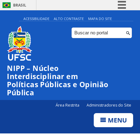
BRASIL
Simplifique!
ACESSIBILIDADE
ALTO CONTRASTE
MAPA DO SITE
Comunica BR
Participe
Acesso à informação
Legislação
NIPP – Núcleo
Canais
Interdisciplinar em
Políticas Públicas e Opinião
Pública
Área Restrita
Administradores do Site
MENU