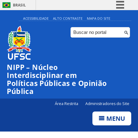
BRASIL
Simplifique!
ACESSIBILIDADE
ALTO CONTRASTE
MAPA DO SITE
Comunica BR
Participe
Acesso à informação
Legislação
NIPP – Núcleo
Canais
Interdisciplinar em
Políticas Públicas e Opinião
Pública
Área Restrita
Administradores do Site
MENU