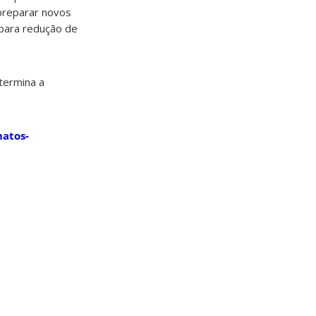
 preparar novos
 para redução de
termina a
natos-