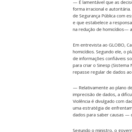
— É lamentável que as decis
forma irracional e autoritári
de Segurança Pública com ess
e que estabelece a responsab
na redução de homicídios— a
Em entrevista ao GLOBO, Car
homicídios. Segundo ele, o p
de informações confiáveis so
para criar o Sinesp (Sistema 
repasse regular de dados ao M
— Relativamente ao plano de
imprecisão de dados, a dific
Violência é divulgado com da
uma estratégia de enfrentame
dados para saber causas — 
Segundo o ministro, o govern