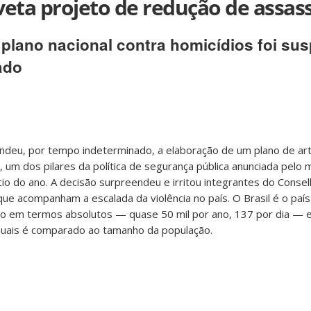
eta projeto de redução de assas
plano nacional contra homicídios foi su
ado
deu, por tempo indeterminado, a elaboração de um plano de arti
 um dos pilares da política de segurança pública anunciada pelo mi
cio do ano. A decisão surpreendeu e irritou integrantes do Conse
que acompanham a escalada da violência no país. O Brasil é o paí
do em termos absolutos — quase 50 mil por ano, 137 por dia — 
nuais é comparado ao tamanho da população.