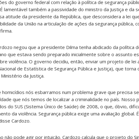
ões do governo federal com relação à política de segurança públ
a. É lamentável também a passividade do ministro da Justiça e da s
a atitude da presidente da República, que desconsidera a lei que
ilidade da União na articulação de ações da segurança pública, c
firma.
dozo negou que a presidente Dilma tenha abdicado da política 
lano que estava sendo preparado inicialmente sobre o assunto es
bre violência. O governo decidiu, então, enviar um projeto de le
Nacional de Estatística de Segurança Pública e Justiça), que torna 
inistério da Justiça.
 homicídios nós esbarramos num problema grave que precisa ser
uldade que nós temos de localizar a criminalidade no país. Nosso
dos do SUS (Sistema Único de Saúde) de 2008, o que, óbvio, difi
nto da violência. Segurança pública exige uma avaliação global. É
disse Cardozo.
o não pode agir por intuição. Cardozo calcula que o projeto do S