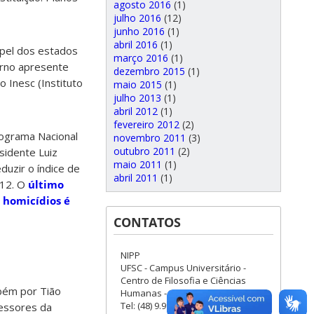
agosto 2016
(1)
julho 2016
(12)
junho 2016
(1)
abril 2016
(1)
pel dos estados
março 2016
(1)
erno apresente
dezembro 2015
(1)
 Inesc (Instituto
maio 2015
(1)
julho 2013
(1)
abril 2012
(1)
fevereiro 2012
(2)
ograma Nacional
novembro 2011
(3)
outubro 2011
(2)
sidente Luiz
maio 2011
(1)
duzir o índice de
abril 2011
(1)
012. O
último
 homicídios é
CONTATOS
NIPP
UFSC - Campus Universitário -
Centro de Filosofia e Ciências
mbém por Tião
Humanas - Bloco D - Sala 307
Tel: (48) 9.9963-6599
sessores da