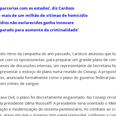
parcerias com os estados’, diz Cardozo
ve mais de um milhão de vítimas de homicídio
ídios não esclarecidos ganha Innovare
eparado para aumento da criminalidade’
pelo ritmo da campanha do ano passado, Cardozo anunciou que b
ve com os oposicionistas, para preparar um grande plano de comb
eses de discussões internas, um representante da Secretaria Na
apresentar o esboço do plano numa reunião do Conasp. A propost
pois, anunciada formalmente como o plano do governo federal para
rem crimes de sangue.
asa Civil, o plano foi discretamente engavetado. No Conasp circu
a presidente Dilma Rousseff. A presidente teria orientado o Minis
ação e modernização do sistema penitenciário, no combate ao cr
, áreas em que o governo tem papel primordial, conforme a Cons