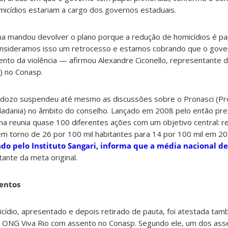
micídios estariam a cargo dos governos estaduais.
a mandou devolver o plano porque a redução de homicídios é pa
Consideramos isso um retrocesso e estamos cobrando que o gov
nto da violência — afirmou Alexandre Ciconello, representante do
) no Conasp.
ardozo suspendeu até mesmo as discussões sobre o Pronasci (Pr
dadania) no âmbito do conselho. Lançado em 2008 pelo então pre
ama reunia quase 100 diferentes ações com um objetivo central: re
 em torno de 26 por 100 mil habitantes para 14 por 100 mil em 2
do pelo Instituto Sangari, informa que a média nacional de
ante da meta original.
entos
icídio, apresentado e depois retirado de pauta, foi atestada ta
a ONG Viva Rio com assento no Conasp. Segundo ele, um dos as