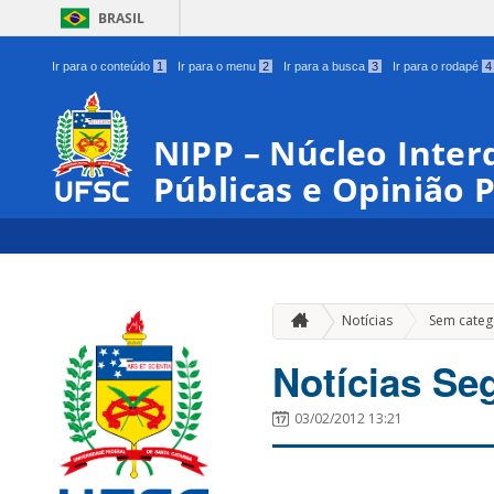
BRASIL
Ir para o conteúdo
1
Ir para o menu
2
Ir para a busca
3
Ir para o rodapé
4
NIPP – Núcleo Interd
Públicas e Opinião 
Notícias
Sem categ
Notícias Se
03/02/2012 13:21