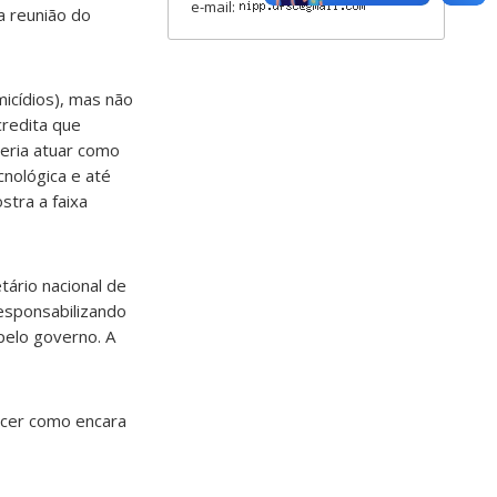
e-mail:
a reunião do
icídios), mas não
redita que
eria atuar como
nológica e até
stra a faixa
tário nacional de
esponsabilizando
 pelo governo. A
recer como encara