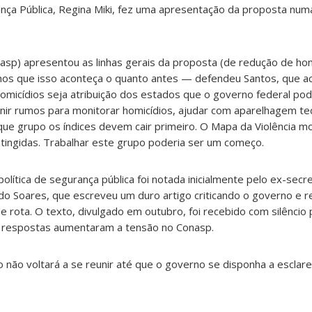
ança Pública, Regina Miki, fez uma apresentação da proposta num
asp) apresentou as linhas gerais da proposta (de redução de hom
os que isso aconteça o quanto antes — defendeu Santos, que ac
icídios seja atribuição dos estados que o governo federal pod
nir rumos para monitorar homicídios, ajudar com aparelhagem tec
e grupo os índices devem cair primeiro. O Mapa da Violência mo
 atingidas. Trabalhar este grupo poderia ser um começo.
lítica de segurança pública foi notada inicialmente pelo ex-secre
do Soares, que escreveu um duro artigo criticando o governo e r
e rota. O texto, divulgado em outubro, foi recebido com silêncio
de respostas aumentaram a tensão no Conasp.
o não voltará a se reunir até que o governo se disponha a escla