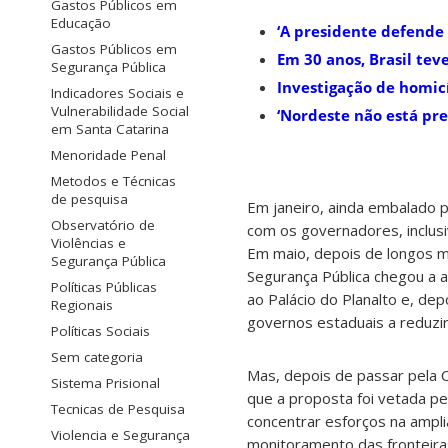
Gastos Públicos em
Educação
‘A presidente defende 
Gastos Públicos em
Em 30 anos, Brasil te
Segurança Pública
Investigação de homic
Indicadores Sociais e
Vulnerabilidade Social
‘Nordeste não está pr
em Santa Catarina
Menoridade Penal
Metodos e Técnicas
de pesquisa
Em janeiro, ainda embalado 
Observatório de
com os governadores, inclusi
Violências e
Em maio, depois de longos m
Segurança Pública
Segurança Pública chegou a 
Políticas Públicas
ao Palácio do Planalto e, de
Regionais
governos estaduais a reduzi
Políticas Sociais
Sem categoria
Mas, depois de passar pela C
Sistema Prisional
que a proposta foi vetada pel
Tecnicas de Pesquisa
concentrar esforços na ampli
Violencia e Segurança
monitoramento das fronteiras