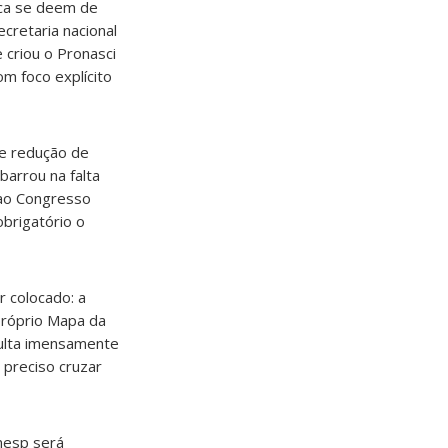
ica se deem de
ecretaria nacional
 criou o Pronasci
om foco explícito
de redução de
barrou na falta
i ao Congresso
obrigatório o
 colocado: a
 próprio Mapa da
culta imensamente
 preciso cruzar
inesp será