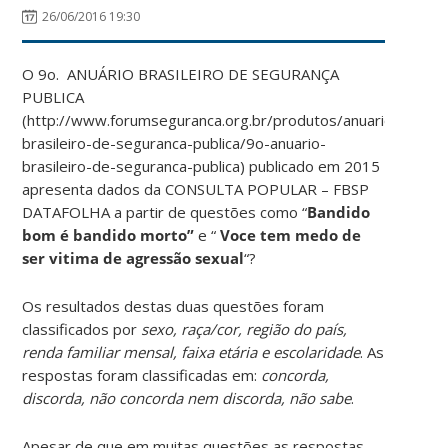
26/06/2016 19:30
O 9o. ANUÁRIO BRASILEIRO DE SEGURANÇA
PUBLICA
(http://www.forumseguranca.org.br/produtos/anuario-
brasileiro-de-seguranca-publica/9o-anuario-
brasileiro-de-seguranca-publica) publicado em 2015
apresenta dados da CONSULTA POPULAR – FBSP
DATAFOLHA a partir de questões como “
Bandido
bom é bandido morto”
e “
Voce tem medo de
ser vitima de agressão sexual
“?
Os resultados destas duas questões foram
classificados por
sexo, raça/cor, região do país,
renda familiar mensal, faixa etária e escolaridade
. As
respostas foram classificadas em:
concorda,
discorda, não concorda nem discorda, não sabe
.
Apesar de que em muitas questões as respostas