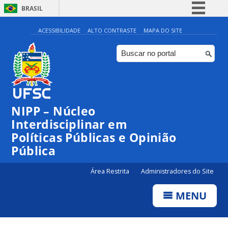
BRASIL
Simplifique!
ACESSIBILIDADE
ALTO CONTRASTE
MAPA DO SITE
Comunica BR
Participe
Acesso à informação
Legislação
NIPP – Núcleo
Canais
Interdisciplinar em
Políticas Públicas e Opinião
Pública
Área Restrita
Administradores do Site
MENU