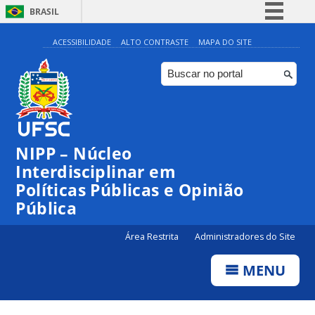
BRASIL
Simplifique!
ACESSIBILIDADE
ALTO CONTRASTE
MAPA DO SITE
Comunica BR
Participe
Acesso à informação
Legislação
NIPP – Núcleo
Canais
Interdisciplinar em
Políticas Públicas e Opinião
Pública
Área Restrita
Administradores do Site
MENU