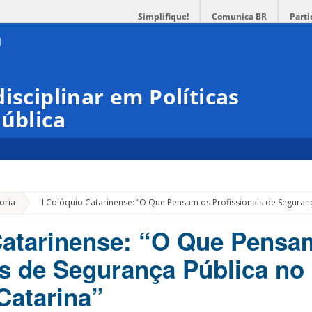
Simplifique!
Comunica BR
Parti
isciplinar em Políticas
Pública
»
oria
I Colóquio Catarinense: “O Que Pensam os Profissionais de Seguranç
Catarinense: “O Que Pensa
is de Segurança Pública no 
Catarina”