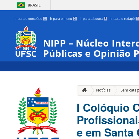
BRASIL
Ir para o conteúdo
1
Ir para o menu
2
Ir para a busca
3
Ir para o rodapé
4
NIPP – Núcleo Interd
Públicas e Opinião 
Notícias
Sem categ
I Colóquio 
Profissiona
e em Santa 