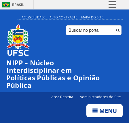
BRASIL
Simplifique!
ACESSIBILIDADE
ALTO CONTRASTE
MAPA DO SITE
Comunica BR
Participe
Acesso à informação
Legislação
NIPP – Núcleo
Canais
Interdisciplinar em
Políticas Públicas e Opinião
Pública
Área Restrita
Administradores do Site
MENU