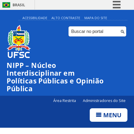
BRASIL
Simplifique!
ACESSIBILIDADE
ALTO CONTRASTE
MAPA DO SITE
Comunica BR
Participe
Acesso à informação
Legislação
NIPP – Núcleo
Canais
Interdisciplinar em
Políticas Públicas e Opinião
Pública
Área Restrita
Administradores do Site
MENU